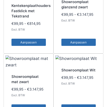
Showroomplaat
Kentekenplaathouders
glanzend zwart
Fastklick met
Prijskla
€
99,95
-
€
3.147,95
Tekstrand
€99,95
Excl. BTW
Prijsklasse:
€
99,95
-
€
814,95
tot
€99,95
Excl. BTW
€3.147,
tot
€814,95
Aanpassen
Aanpassen
Dit
Dit
product
product
heeft
heeft
meerdere
meerdere
Showroomplaat Wit
variaties.
variaties.
Showroomplaat
Prijskla
€
99,95
-
€
3.147,95
Deze
Deze
mat zwart
€99,95
Excl. BTW
optie
optie
tot
Prijsklasse:
€
99,95
-
€
3.147,95
kan
kan
€3.147,
€99,95
Excl. BTW
gekozen
gekozen
tot
€3.147,95
worden
worden