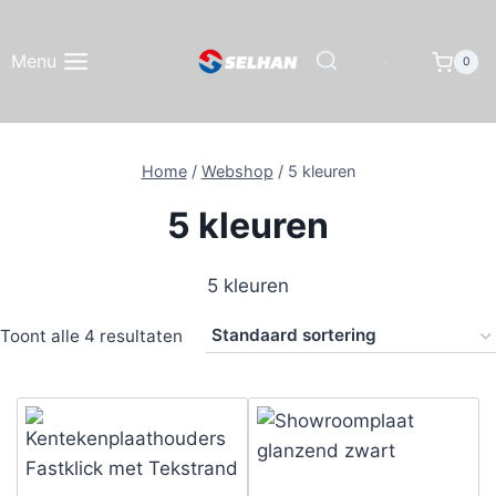
Doorgaan
naar
Menu
0
inhoud
Home
/
Webshop
/
5 kleuren
5 kleuren
5 kleuren
Toont alle 4 resultaten