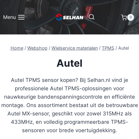
Doorgaan
naar
Menu
0
inhoud
Home
/
Webshop
/
Wielservice materialen
/
TPMS
/
Autel
Autel
Autel TPMS sensor kopen? Bij Selhan.nl vind je
professionele Autel TPMS-oplossingen voor
nauwkeurige bandenspanningscontrole en efficiënte
montage. Ons assortiment bestaat uit de betrouwbare
Autel MX-sensor, geschikt voor zowel 315MHz als
433MHz, en volledig programme­erbare TPMS-
sensoren voor brede voertuigdekking.