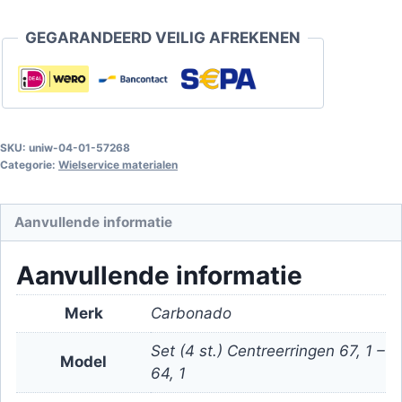
-
GEGARANDEERD VEILIG AFREKENEN
64.1
Set
(4
st.)
aantal
SKU:
uniw-04-01-57268
Categorie:
Wielservice materialen
Aanvullende informatie
Aanvullende informatie
Merk
Carbonado
Set (4 st.) Centreerringen 67, 1 –
Model
64, 1