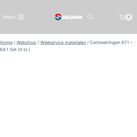
Doorgaan
naar
Menu
0
inhoud
Home
/
Webshop
/
Wielservice materialen
/
Centreerringen 67.1 –
64.1 Set (4 st.)