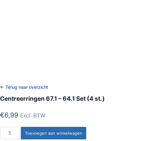
← Terug naar overzicht
Centreerringen 67.1 – 64.1 Set (4 st.)
€
6,99
Excl. BTW
Centreerringen
Toevoegen aan winkelwagen
67.1