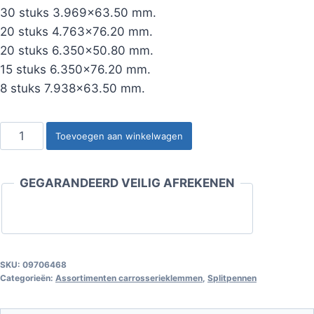
30 stuks 3.969×63.50 mm.
20 stuks 4.763×76.20 mm.
20 stuks 6.350×50.80 mm.
15 stuks 6.350×76.20 mm.
8 stuks 7.938×63.50 mm.
Splitpennenassortiment
Toevoegen aan winkelwagen
144
delig
GEGARANDEERD VEILIG AFREKENEN
aantal
SKU:
09706468
Categorieën:
Assortimenten carrosserieklemmen
,
Splitpennen