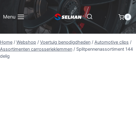
Doorgaan
naar
Menu
0
inhoud
Home
/
Webshop
/
Voertuig benodigdheden
/
Automotive clips
/
Assortimenten carrosserieklemmen
/
Splitpennenassortiment 144
delig