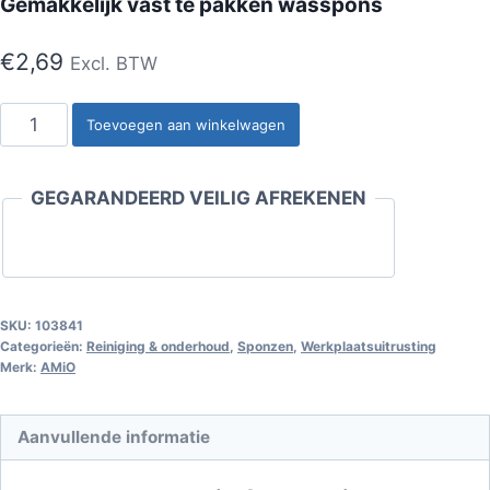
Gemakkelijk vast te pakken wasspons
€
2,69
Excl. BTW
Gemakkelijk
Toevoegen aan winkelwagen
vast
te
GEGARANDEERD VEILIG AFREKENEN
pakken
wasspons
aantal
SKU:
103841
Categorieën:
Reiniging & onderhoud
,
Sponzen
,
Werkplaatsuitrusting
Merk:
AMiO
Aanvullende informatie