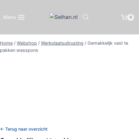
Doorgaan
naar
Menu
0
inhoud
Home
/
Webshop
/
Werkplaatsuitrusting
/
Gemakkelijk vast te
pakken wasspons
← Terug naar overzicht