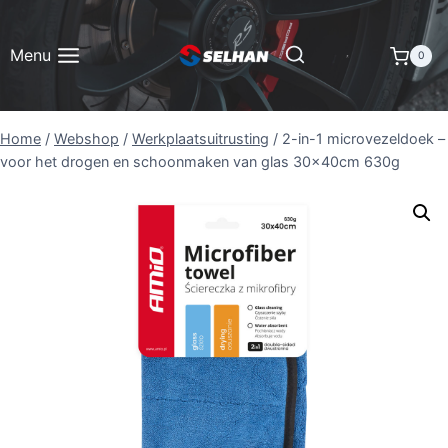
Doorgaan
naar
Menu
0
inhoud
Home
/
Webshop
/
Werkplaatsuitrusting
/
2-in-1 microvezeldoek –
voor het drogen en schoonmaken van glas 30x40cm 630g