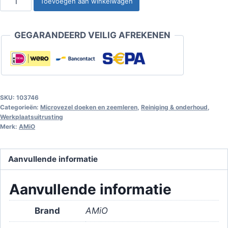
Toevoegen aan winkelwagen
in-
1
GEGARANDEERD VEILIG AFREKENEN
microvezeldoek
-
voor
het
drogen
SKU:
103746
en
Categorieën:
Microvezel doeken en zeemleren
,
Reiniging & onderhoud
,
Werkplaatsuitrusting
schoonmaken
Merk:
AMiO
van
glas
Aanvullende informatie
30x40cm
630g
Aanvullende informatie
aantal
Brand
AMiO