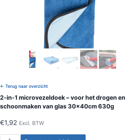
← Terug naar overzicht
2-in-1 microvezeldoek – voor het drogen en
schoonmaken van glas 30x40cm 630g
€
1,92
Excl. BTW
2-