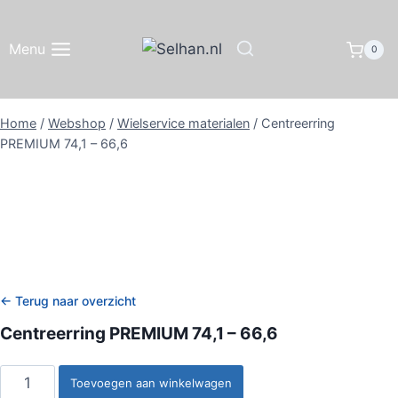
Doorgaan
naar
Menu
0
inhoud
Home
/
Webshop
/
Wielservice materialen
/
Centreerring
PREMIUM 74,1 – 66,6
← Terug naar overzicht
Centreerring PREMIUM 74,1 – 66,6
Centreerring
Toevoegen aan winkelwagen