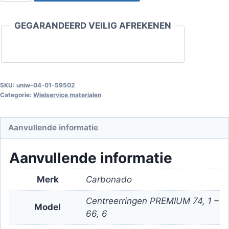
PREMIUM
74,1
GEGARANDEERD VEILIG AFREKENEN
-
66,6
aantal
SKU:
uniw-04-01-59502
Categorie:
Wielservice materialen
Aanvullende informatie
Aanvullende informatie
Merk
Carbonado
Centreerringen PREMIUM 74, 1 –
Model
66, 6