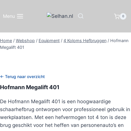
Doorgaan
naar
Menu
0
inhoud
Home
/
Webshop
/
Equipment
/
4 Koloms Hefbruggen
/
Hofmann
Megalift 401
← Terug naar overzicht
Hofmann Megalift 401
De Hofmann Megalift 401 is een hoogwaardige
schaarhefbrug ontworpen voor professioneel gebruik in
werkplaatsen. Met een hefvermogen tot 4 ton is deze
brug geschikt voor het heffen van personenauto’s en