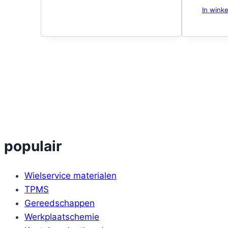
In wink
populair
Wielservice materialen
TPMS
Gereedschappen
Werkplaatschemie