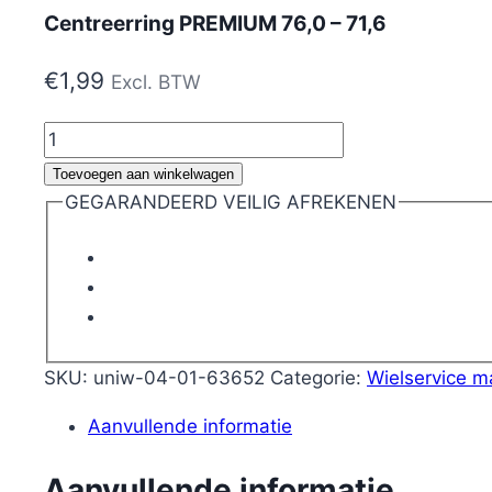
Centreerring PREMIUM 76,0 – 71,6
€
1,99
Excl. BTW
Centreerring
PREMIUM
Toevoegen aan winkelwagen
76,0
GEGARANDEERD VEILIG AFREKENEN
-
71,6
aantal
SKU:
uniw-04-01-63652
Categorie:
Wielservice m
Aanvullende informatie
Aanvullende informatie