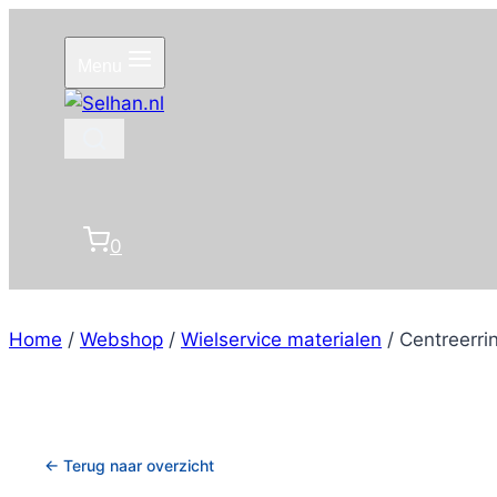
Doorgaan
naar
Menu
inhoud
0
Home
/
Webshop
/
Wielservice materialen
/
Centreerri
← Terug naar overzicht