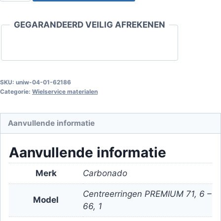
PREMIUM
71,6
GEGARANDEERD VEILIG AFREKENEN
-
66,1
aantal
SKU:
uniw-04-01-62186
Categorie:
Wielservice materialen
Aanvullende informatie
Aanvullende informatie
Merk
Carbonado
Centreerringen PREMIUM 71, 6 –
Model
66, 1