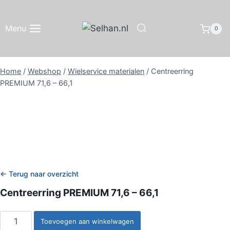
Doorgaan
naar
Menu
0
inhoud
Home
/
Webshop
/
Wielservice materialen
/
Centreerring
PREMIUM 71,6 – 66,1
← Terug naar overzicht
Centreerring PREMIUM 71,6 – 66,1
Centreerring
Toevoegen aan winkelwagen