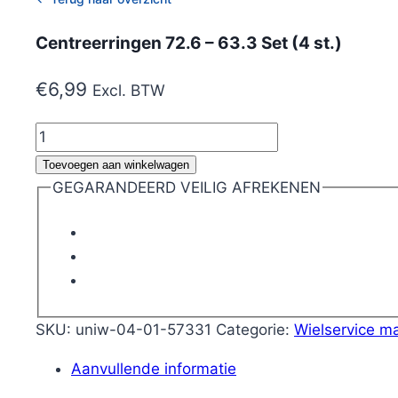
Centreerringen 72.6 – 63.3 Set (4 st.)
€
6,99
Excl. BTW
Centreerringen
72.6
Toevoegen aan winkelwagen
-
GEGARANDEERD VEILIG AFREKENEN
63.3
Set
(4
st.)
aantal
SKU:
uniw-04-01-57331
Categorie:
Wielservice ma
Aanvullende informatie