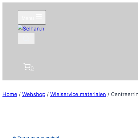
Doorgaan
naar
Menu
inhoud
0
Home
/
Webshop
/
Wielservice materialen
/
Centreerrin
← Terug naar overzicht