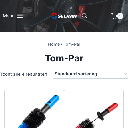
Doorgaan
naar
Menu
0
inhoud
Home
/
Tom-Par
Tom-Par
Toont alle 4 resultaten