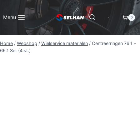
Doorgaan
naar
Menu
0
inhoud
Home
/
Webshop
/
Wielservice materialen
/
Centreerringen 76.1 –
66.1 Set (4 st.)