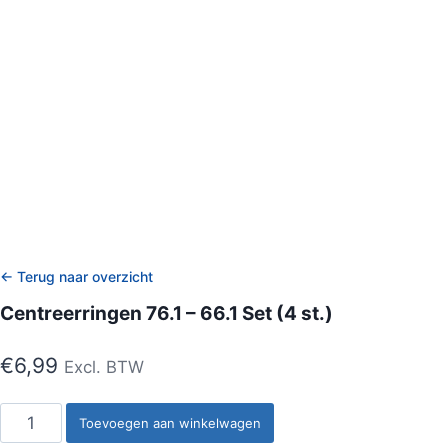
← Terug naar overzicht
Centreerringen 76.1 – 66.1 Set (4 st.)
€
6,99
Excl. BTW
Centreerringen
Toevoegen aan winkelwagen
76.1