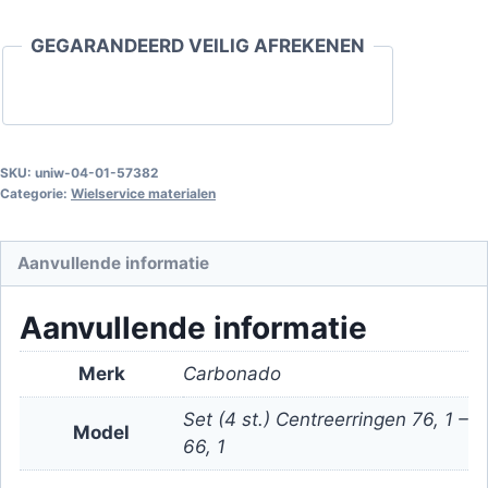
-
GEGARANDEERD VEILIG AFREKENEN
66.1
Set
(4
st.)
aantal
SKU:
uniw-04-01-57382
Categorie:
Wielservice materialen
Aanvullende informatie
Aanvullende informatie
Merk
Carbonado
Set (4 st.) Centreerringen 76, 1 –
Model
66, 1