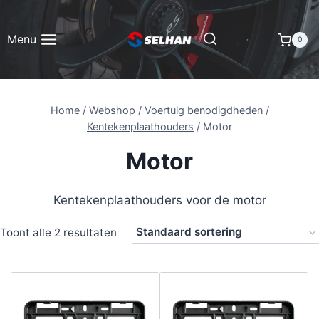
Doorgaan
naar
Menu
0
inhoud
Home
/
Webshop
/
Voertuig benodigdheden
/
Kentekenplaathouders
/
Motor
Motor
Kentekenplaathouders voor de motor
Toont alle 2 resultaten