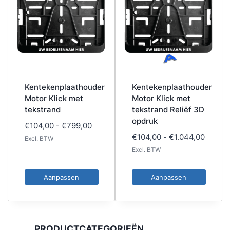
Kentekenplaathouder
Kentekenplaathouder
Motor Klick met
Motor Klick met
tekstrand
tekstrand Reliëf 3D
opdruk
Prijsklasse:
€
104,00
-
€
799,00
Prijskl
€
104,00
-
€
1.044,00
€104,00
Excl. BTW
€104,0
tot
Excl. BTW
tot
€799,00
€1.044
Aanpassen
Aanpassen
Dit
Dit
product
product
heeft
heeft
PRODUCTCATEGORIEËN