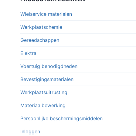
meerdere
meerdere
variaties.
variaties.
Wielservice materialen
Deze
Deze
optie
optie
Werkplaatschemie
kan
kan
Gereedschappen
gekozen
gekozen
worden
worden
Elektra
op
op
Voertuig benodigdheden
de
de
productpagina
productpagina
Bevestigingsmaterialen
Werkplaatsuitrusting
Materiaalbewerking
Persoonlijke beschermingsmiddelen
Inloggen