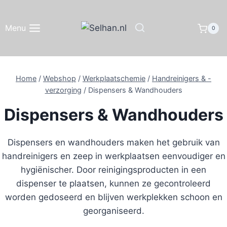
Doorgaan
naar
Menu
0
inhoud
Home
/
Webshop
/
Werkplaatschemie
/
Handreinigers & -
verzorging
/
Dispensers & Wandhouders
Dispensers & Wandhouders
Dispensers en wandhouders maken het gebruik van
handreinigers en zeep in werkplaatsen eenvoudiger en
hygiënischer. Door reinigingsproducten in een
dispenser te plaatsen, kunnen ze gecontroleerd
worden gedoseerd en blijven werkplekken schoon en
georganiseerd.