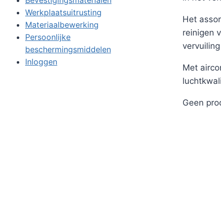
Werkplaatsuitrusting
Het assor
Materiaalbewerking
reinigen 
Persoonlijke
vervuilin
beschermingsmiddelen
Inloggen
Met airco
luchtkwal
Geen prod