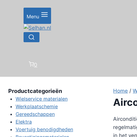
Doorgaan
naar
Menu
inhoud
0
Productcategorieën
Home
/
W
Wielservice materialen
Airc
Werkplaatschemie
Gereedschappen
Aircondit
Elektra
regelmati
Voertuig benodigdheden
in het ve
Bevestigingsmaterialen